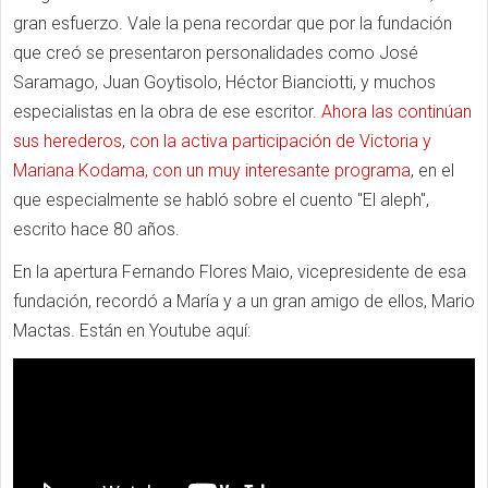
gran esfuerzo. Vale la pena recordar que por la fundación
que creó se presentaron personalidades como José
Saramago, Juan Goytisolo, Héctor Bianciotti, y muchos
especialistas en la obra de ese escritor.
Ahora las continúan
sus herederos, con la activa participación de Victoria y
Mariana Kodama, con un muy interesante programa
, en el
que especialmente se habló sobre el cuento "El aleph",
escrito hace 80 años.
En la apertura Fernando Flores Maio, vicepresidente de esa
fundación, recordó a María y a un gran amigo de ellos, Mario
Mactas. Están en Youtube aquí: