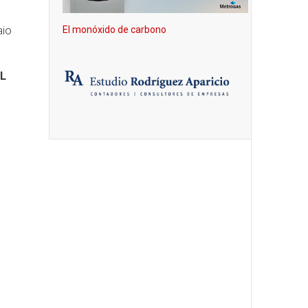
aio
El monóxido de carbono
L