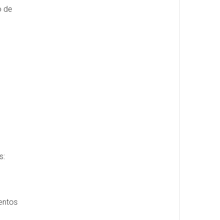
o de
s:
entos