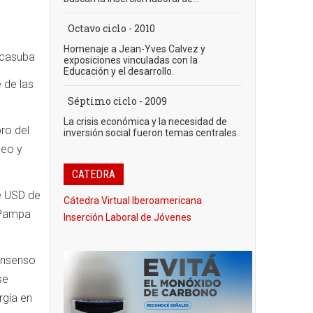
Octavo ciclo - 2010
Homenaje a Jean-Yves Calvez y
icasuba
exposiciones vinculadas con la
Educación y el desarrollo.
 de las
Séptimo ciclo - 2009
La crisis económica y la necesidad de
ro del
inversión social fueron temas centrales.
leo y
CATEDRA
de USD de
Cátedra Virtual Iberoamericana
 Pampa
Inserción Laboral de Jóvenes
consenso
se
rgía en