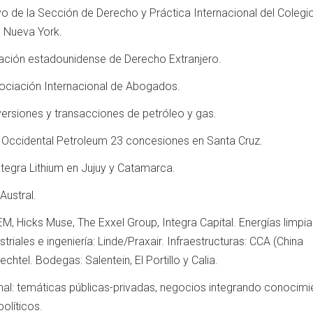
o de la Sección de Derecho y Práctica Internacional del Colegi
 Nueva York.
ación estadounidense de Derecho Extranjero.
ociación Internacional de Abogados.
nversiones y transacciones de petróleo y gas.
 Occidental Petroleum 23 concesiones en Santa Cruz.
Integra Lithium en Jujuy y Catamarca.
 Austral.
EM, Hicks Muse, The Exxel Group, Integra Capital. Energías limpia
triales e ingeniería: Linde/Praxair. Infraestructuras: CCA (China
chtel. Bodegas: Salentein, El Portillo y Calia.
nal: temáticas públicas-privadas, negocios integrando conocimi
olíticos.