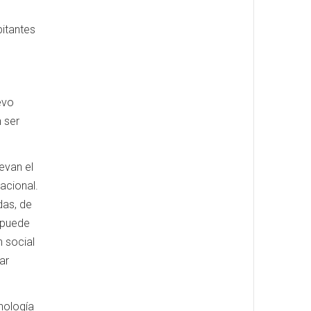
bitantes
evo
 ser
evan el
acional.
das, de
e puede
n social
ar
cnología