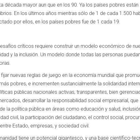
ta década mayor aun que en los 90. Ya los países pobres están
ibrios. En los últimos años mientras sólo de 1 de cada 1.500 ha
ctado por ellos, en los países pobres fue de 1 cada 19.
desafíos críticos requiere construir un modelo económico de nu
idad y la inclusión. Un modelo donde todas las personas puedan
oras.
 fijar nuevas reglas de juego en la economía mundial que promu
 más pobres, e incrementen sustancialmente la solidaridad intern
líticas públicas nacionales activas, transparentes, bien gerencia
 mercados, desarrollar la responsabilidad social empresarial, qu
de la política pública en áreas como educación y salud, inclusió
edad civil, la participación del ciudadano, el control social, procur
ntre Estado, empresas, y sociedad civil.
umanidad tiene un potencial gigantesco, y una base científico-te