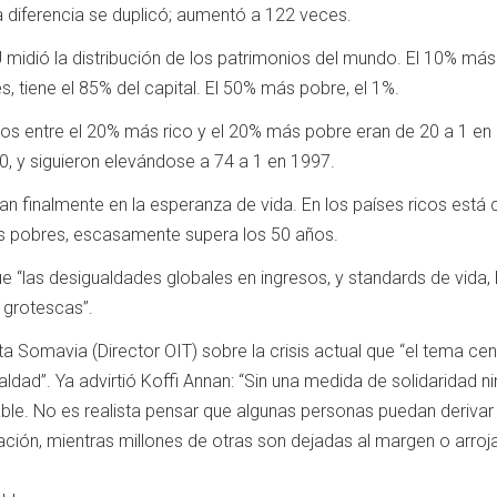
la diferencia se duplicó; aumentó a 122 veces.
 midió la distribución de los patrimonios del mundo. El 10% más 
, tiene el 85% del capital. El 50% más pobre, el 1%.
sos entre el 20% más rico y el 20% más pobre eran de 20 a 1 en
0, y siguieron elevándose a 74 a 1 en 1997.
n finalmente en la esperanza de vida. En los países ricos está
ás pobres, escasamente supera los 50 años.
“las desigualdades globales en ingresos, y standards de vida,
 grotescas”.
 Somavia (Director OIT) sobre la crisis actual que “el tema cent
ldad”. Ya advirtió Koffi Annan: “Sin una medida de solidaridad n
ble. No es realista pensar que algunas personas puedan derivar
zación, mientras millones de otras son dejadas al margen o arroj