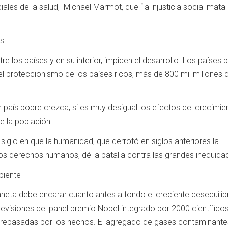
les de la salud, Michael Marmot, que “la injusticia social mata 
es
e los países y en su interior, impiden el desarrollo. Los países 
l proteccionismo de los países ricos, más de 800 mil millones 
n país pobre crezca, si es muy desigual los efectos del crecimie
e la población.
l siglo en que la humanidad, que derrotó en siglos anteriores la
 los derechos humanos, dé la batalla contra las grandes inequida
iente
planeta debe encarar cuanto antes a fondo el creciente desequilib
evisiones del panel premio Nobel integrado por 2000 científico
brepasadas por los hechos. El agregado de gases contaminantes