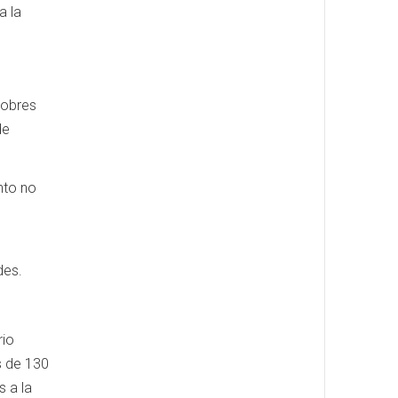
a la
pobres
de
nto no
des.
rio
s de 130
 a la