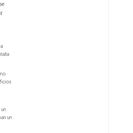
be
or
la
talla
smo
ficios
 un
ban un