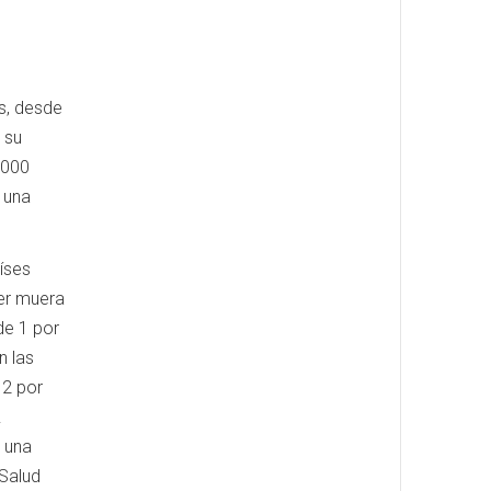
s, desde
 su
1000
 una
íses
jer muera
de 1 por
n las
 2 por
.
 una
 Salud