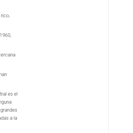
rico,
 1960,
 cercana
 han
ral es el
inguna
 grandes
adas a la