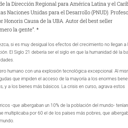
de la Dirección Regional para América Latina y el Cari
as Naciones Unidas para el Desarrollo (PNUD). Profes
r Honoris Causa de la UBA. Autor del best seller
mero la gente”. *
zca, si es muy desigual los efectos del crecimiento no llegan a 
ón. El Siglo 21 debería ser el siglo en que la humanidad dé la ba
idades.
nero humano con una explosión tecnológica excepcional. Al mi
gudas que impiden el acceso de la mayoría a los enormes bene
s, y a los bienes más básicos. La crisis en curso, agrava estos
ricos -que albergaban un 10% de la población del mundo- tenían
ue multiplicaba por 60 el de los países más pobres, que alberga
 mundo.