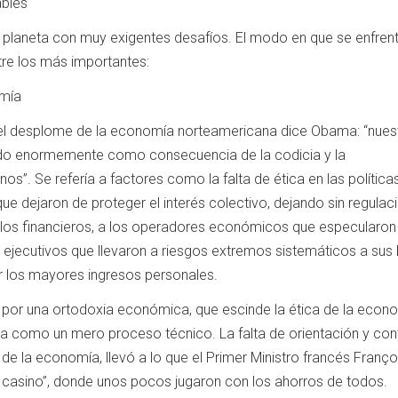
ables
l planeta con muy exigentes desafíos. El modo en que se enfren
ntre los más importantes:
omía
el desplome de la economía norteamericana dice Obama: “nues
ado enormemente como consecuencia de la codicia y la
nos”. Se refería a factores como la falta de ética en las política
que dejaron de proteger el interés colectivo, dejando sin regulac
os financieros, a los operadores económicos que especularon
s ejecutivos que llevaron a riesgos extremos sistemáticos a sus
r los mayores ingresos personales.
 por una ortodoxia económica, que escinde la ética de la econo
a como un mero proceso técnico. La falta de orientación y con
e la economía, llevó a lo que el Primer Ministro francés Françoi
e casino”, donde unos pocos jugaron con los ahorros de todos.