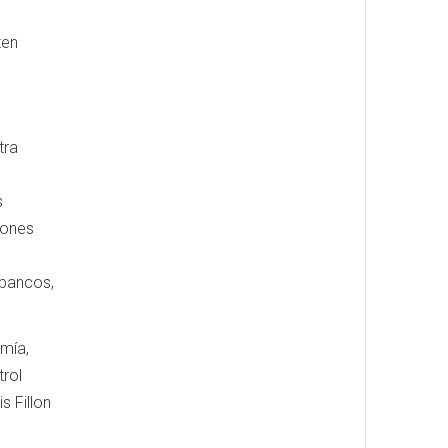
ten
tra
s
iones
 bancos,
mía,
trol
s Fillon